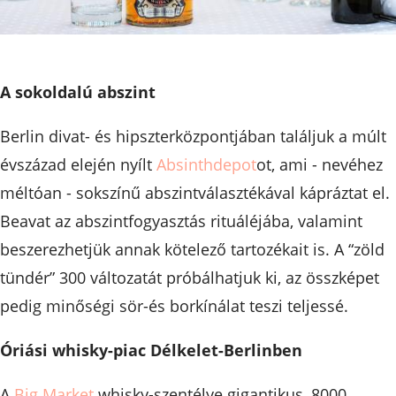
A sokoldalú abszint
Berlin divat- és hipszterközpontjában találjuk a múlt
évszázad elején nyílt
Absinthdepot
ot, ami - nevéhez
méltóan - sokszínű abszintválasztékával kápráztat el.
Beavat az abszintfogyasztás rituáléjába, valamint
beszerezhetjük annak kötelező tartozékait is. A “zöld
tündér” 300 változatát próbálhatjuk ki, az összképet
pedig minőségi sör-és borkínálat teszi teljessé.
Óriási whisky-piac Délkelet-Berlinben
A
Big Market
whisky-szentélye gigantikus, 8000