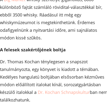
különböző fajtát számláló rövidital-választékkal bír,
ebből 3500 whisky. Ráadásul itt még egy
whiskymúzeumot is megtekinthetünk. Érdemes
odafigyelnünk a nyitvartási időre, ami sajnálatos
módon kissé szűkös.
A felesek szakértőjének boltja
Dr. Thomas Kochan ténylegesen a snapszot
tanulmányozta, egy könyvet is kiadott a témában.
Kedélyes hangulatú boltjában elsősorban kézműves
módon előállított italokat kínál, sorozatgyártásban
készülő italokkal a
Dr. Kochan Schnapskultur
ban ne
találkozhatunk.