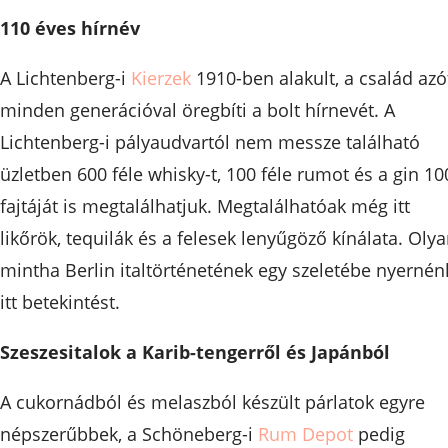
110 éves hírnév
A Lichtenberg-i
Kierzek
1910-ben alakult, a család azó
minden generációval öregbíti a bolt hírnevét. A
Lichtenberg-i pályaudvartól nem messze található
üzletben 600 féle whisky-t, 100 féle rumot és a gin 10
fajtáját is megtalálhatjuk. Megtalálhatóak még itt
likőrök, tequilák és a felesek lenyűgöző kínálata. Olya
mintha Berlin italtörténetének egy szeletébe nyernén
itt betekintést.
Szeszesitalok a Karib-tengerről és Japánból
A cukornádból és melaszból készült párlatok egyre
népszerűbbek, a Schöneberg-i
Rum Depot
pedig