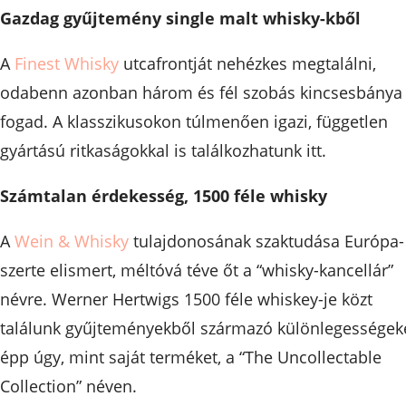
Gazdag gyűjtemény single malt whisky-kből
A
Finest Whisky
utcafrontját nehézkes megtalálni,
odabenn azonban három és fél szobás kincsesbánya
fogad. A klasszikusokon túlmenően igazi, független
gyártású ritkaságokkal is találkozhatunk itt.
Számtalan érdekesség, 1500 féle whisky
A
Wein & Whisky
tulajdonosának szaktudása Európa-
szerte elismert, méltóvá téve őt a “whisky-kancellár”
névre. Werner Hertwigs 1500 féle whiskey-je közt
találunk gyűjteményekből származó különlegességek
épp úgy, mint saját terméket, a “The Uncollectable
Collection” néven.