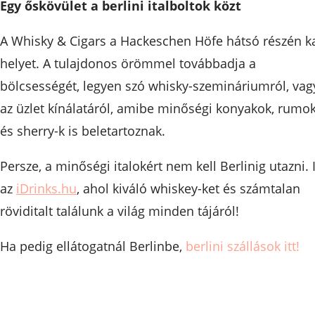
Egy őskövület a berlini italboltok közt
A Whisky & Cigars a Hackeschen Höfe hátsó részén k
helyet. A tulajdonos örömmel továbbadja a
bölcsességét, legyen szó whisky-szemináriumról, vag
az üzlet kínálatáról, amibe minőségi konyakok, rumo
és sherry-k is beletartoznak.
Persze, a minőségi italokért nem kell Berlinig utazni. I
az
iDrinks.hu
, ahol kiváló whiskey-ket és számtalan
röviditalt találunk a világ minden tájáról!
Ha pedig ellátogatnál Berlinbe,
berlini szállások itt!