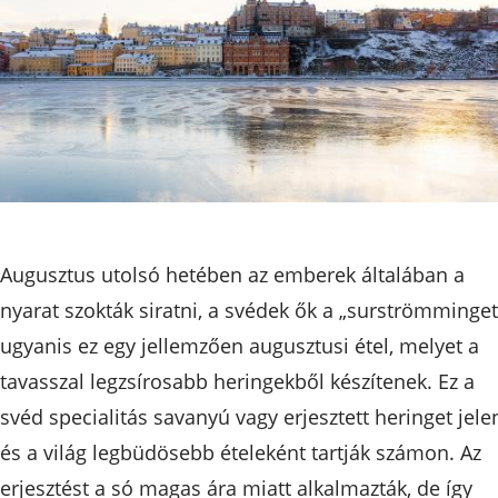
Augusztus utolsó hetében az emberek általában a
nyarat szokták siratni, a svédek ők a „surströmminget
ugyanis ez egy jellemzően augusztusi étel, melyet a
tavasszal legzsírosabb heringekből készítenek. Ez a
svéd specialitás savanyú vagy erjesztett heringet jelen
és a világ legbüdösebb ételeként tartják számon. Az
erjesztést a só magas ára miatt alkalmazták, de így