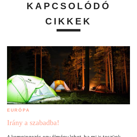
KAPCSOLÓDÓ
CIKKEK
EURÓPA
Irány a szabadba!
A kempingezés egy élmény lehet, ha mi is teszünk