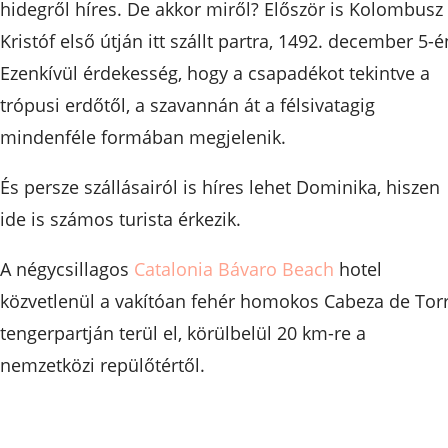
hidegről híres. De akkor miről? Először is Kolombusz
Kristóf első útján itt szállt partra, 1492. december 5-é
Ezenkívül érdekesség, hogy a csapadékot tekintve a
trópusi erdőtől, a szavannán át a félsivatagig
mindenféle formában megjelenik.
És persze szállásairól is híres lehet Dominika, hiszen
ide is számos turista érkezik.
A négycsillagos
Catalonia Bávaro Beach
hotel
közvetlenül a vakítóan fehér homokos Cabeza de Tor
tengerpartján terül el, körülbelül 20 km-re a
nemzetközi repülőtértől.