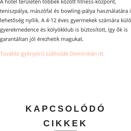
A hotel területén többek között fitness-központ,
teniszpálya, mászófal és bowling-pálya használatára 
lehetőség nyílik. A 4-12 éves gyermekek számára kül
gyerekmedence és kölyökklub is biztosított, így ők is
garantáltan jól érezhetik magukat.
További gyönyörű szállodák Dominikán itt.
KAPCSOLÓDÓ
CIKKEK