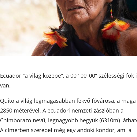
Ecuador "a világ közepe", a 00° 00’ 00” szélességi fok i
van.
Quito a világ legmagasabban fekvő fővárosa, a maga
2850 méterével. A ecuadori nemzeti zászlóban a
Chimborazo nevű, legnagyobb hegyük (6310m) láthat
A címerben szerepel még egy andoki kondor, ami a