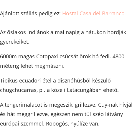
Ajánlott szállás pedig ez:
Hostal Casa del Barranco
Az őslakos indiánok a mai napig a hátukon hordják
gyerekeiket.
6000m magas Cotopaxi csúcsát örök hó fedi. 4800
méterig lehet megmászni.
Tipikus ecuadori étel a disznóhúsból készülő
chugchucarras, pl. a közeli Latacungában ehető.
A tengerimalacot is megeszik, grillezve. Cuy-nak hívjá
és hát meggrillezve, egészen nem túl szép látvány
európai szemmel. Robogós, nyúlíze van.