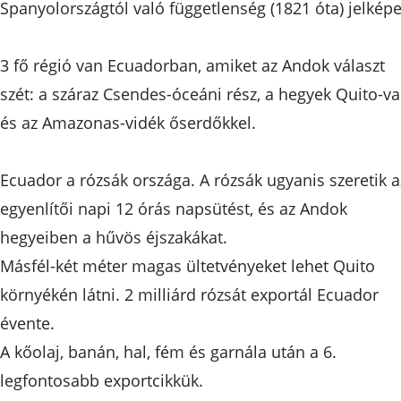
Spanyolországtól való függetlenség (1821 óta) jelkép
3 fő régió van Ecuadorban, amiket az Andok választ
szét: a száraz Csendes-óceáni rész, a hegyek Quito-val
és az Amazonas-vidék őserdőkkel.
Ecuador a rózsák országa. A rózsák ugyanis szeretik a
egyenlítői napi 12 órás napsütést, és az Andok
hegyeiben a hűvös éjszakákat.
Másfél-két méter magas ültetvényeket lehet Quito
környékén látni. 2 milliárd rózsát exportál Ecuador
évente.
A kőolaj, banán, hal, fém és garnála után a 6.
legfontosabb exportcikkük.