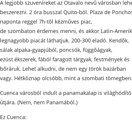
A legjobb szuveníreket az Otavalo nevű városban leh
beszerezni. 2 óra busszal Quito-ból. Plaza de Ponchos
naponta reggel 7h-től kézműves piac,
de szombaton érdemes menni, és akkor Latin-Ameri
legnagyobb piacát láthatjuk. 200-300 eladó. Kendők,
sálak alpaka-gyapjúból, poncsók, függőágyak,
ezüst ékszerek, fából faragott tárgyak, festmények és
bőráruk. Lehet alkudni, de nem egy török bazárban
vagy. Hétköznap olcsóbb, mint a szombati tömegben
Cuenca városból indult a panamakalap is világhódító
útjára. (Nem, nem Panamából.)
Ez Cuenca: