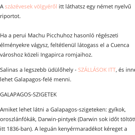
A
százévesek völgyéről
itt láthatsz egy német nyelvű
riportot.
Ha a perui Machu Picchuhoz hasonló régészeti
élményekre vágysz, feltétlenül látogass el a Cuenca
városhoz közeli Ingapirca romjaihoz.
Salinas a legszebb üdülőhely -
SZÁLLÁSOK ITT
, és in
lehet Galapagos-felé menni.
GALAPAGOS-SZIGETEK
Amiket lehet látni a Galapagos-szigeteken: gyíkok,
oroszlánfókák, Darwin-pintyek (Darwin sok időt töltöt
itt 1836-ban). A leguán kenyérmaradékot kéreget a