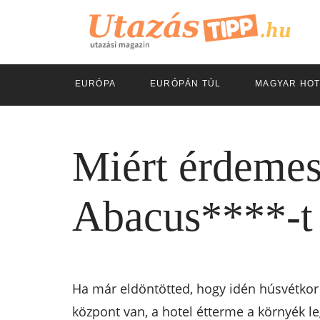
EURÓPA
EURÓPÁN TÚL
MAGYAR HOT
Miért érdemes
Abacus****-t 
Ha már eldöntötted, hogy idén húsvétkor b
központ van, a hotel étterme a környék le