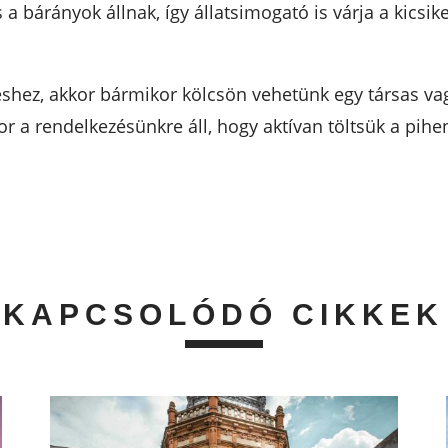
 a bárányok állnak, így állatsimogató is várja a kics
shez, akkor bármikor kölcsön vehetünk egy társas vagy
or a rendelkezésünkre áll, hogy aktívan töltsük a pih
KAPCSOLÓDÓ CIKKEK