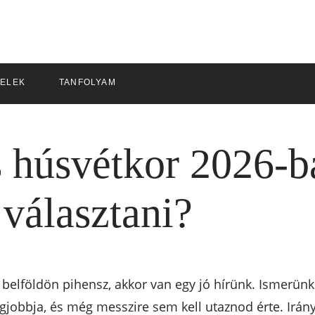
ELEK
TANFOLYAM
 húsvétkor 2026-ba
választani?
elföldön pihensz, akkor van egy jó hírünk. Ismerünk e
gjobbja, és még messzire sem kell utaznod érte. Irány