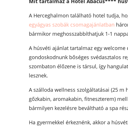
Mit tartalmaz a Hotel Abacus**** húsv
A Herceghalmon található hotel tudja, h
egyágyas szobák csomagajánlatban
három
bármikor meghosszabbíthatjuk 1-1 nappal
A húsvéti ajánlat tartalmaz egy welcome d
gondoskodnunk bőséges svédasztalos regg
szombaton élőzene is társul, így hangulat
lesznek.
A szálloda wellness szolgáltatásai (25 m
gőzkabin, aromakabin, fitneszterem) mell
bármilyen kezelésre beváltható a spa rés
Ha gyermekkel érkeznénk, akkor a húsvéti