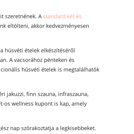
it szeretnének. A
standard két és
énk eltölteni, akkor kedvezményesen
 húsvéti ételek elkészítéséről
ban. A vacsorához pénteken és
cionális húsvéti ételek is megtalálhatók
 jakuzzi, finn szauna, infraszauna,
t-os wellness kupont is kap, amely
ész nap szórakoztatja a legkisebbeket.