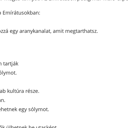
b Emírátusokban:
ozzá egy aranykanalat, amit megtarthatsz.
 tartják
ólymot.
ab kultúra része.
an.
vehetnek egy sólymot.
nők ülhetnek be utasként.