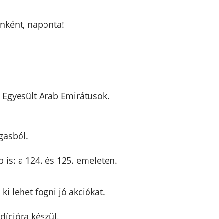
enként, naponta!
z Egyesült Arab Emirátusok.
gasból.
b is: a 124. és 125. emeleten.
 ki lehet fogni jó akciókat.
ícióra készül.