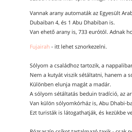
Vannak arany automaták az Egyesült Ara
Dubaiban 4, és 1 Abu Dhabiban is.
Van ehető arany is, 733 eurótól. Adnak h
Fujairah
- itt lehet sznorkezelni.
Sólyom a családhoz tartozik, a nappaliban
Nem a kutyát viszik sétáltatni, hanem a s
Különben elunja magát a madár.
A sólyom sétáltatás beduin tradíció, az ar
Van külön sólyomkórház is, Abu Dhabi-b
Ezt turisták is látogathatják, és kezükbe 
Rózsaszín csíkot tartalmazó taxik - csak 