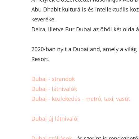
Abu Dhabit kulturális és intellektuális k
keveréke.
Deira, illetve Bur Dubai az öböl két oldal
2020-ban nyit a Dubailand, amely a világ
Resort.
Dubai - strandok
Dubai - látnivalók
Dubai - közlekedés - metró, taxi, vasút
Dubai új látnivalói
Dubai szállások
- ár szerint is rendezhető