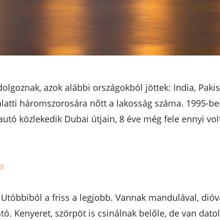
lgoznak, azok alábbi országokból jöttek: India, Pakisz
alatti háromszorosára nőtt a lakosság száma. 1995-ben
autó közlekedik Dubai útjain, 8 éve még fele ennyi vol
a
 Utóbbiból a friss a legjobb. Vannak mandulával, dióva
ató. Kenyeret, szörpöt is csinálnak belőle, de van datol