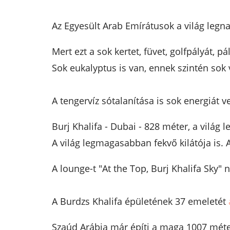
Az Egyesült Arab Emírátusok a világ legna
Mert ezt a sok kertet, füvet, golfpályát, p
Sok eukalyptus is van, ennek szintén sok v
A tengervíz sótalanítása is sok energiát 
Burj Khalifa - Dubai - 828 méter, a világ
A világ legmagasabban fekvő kilátója is. 
A lounge-t "At the Top, Burj Khalifa Sky" 
A Burdzs Khalifa épületének 37 emeletét
Szaúd Arábia már építi a maga 1007 méte