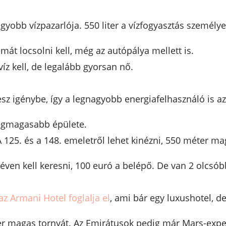
gyobb vízpazarlója. 550 liter a vízfogyasztás személy
álmát locsolni kell, még az autópálya mellett is.
íz kell, de legalább gyorsan nő.
vesz igénybe, így a legnagyobb energiafelhasználó is a
 legmagasabb épülete.
A 125. és a 148. emeletről lehet kinézni, 550 méter ma
néven kell keresni, 100 euró a belépő. De van 2 olcsób
az Armani Hotel foglalja el
, ami bár egy luxushotel, de
r magas tornyát. Az Emirátusok pedig már Mars-exped