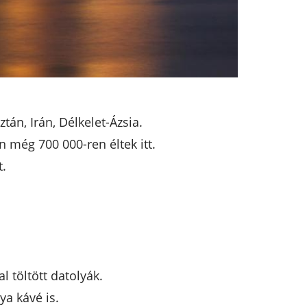
tán, Irán, Délkelet-Ázsia.
 még 700 000-ren éltek itt.
t.
l töltött datolyák.
ya kávé is.