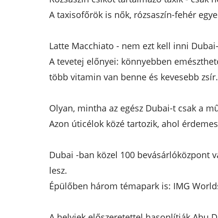
A taxisofőrök is nők, rózsaszín-fehér eg
Latte Macchiato - nem ezt kell inni Dubai
A tevetej előnyei: könnyebben emészthető,
több vitamin van benne és kevesebb zsír.
Olyan, mintha az egész Dubai-t csak a műh
Azon úticélok közé tartozik, ahol érdemes
Dubai -ban közel 100 bevásárlóközpont v
lesz.
Épülőben három témapark is: IMG Worlds 
A helyiek előszeretettel hasonlítják Abu