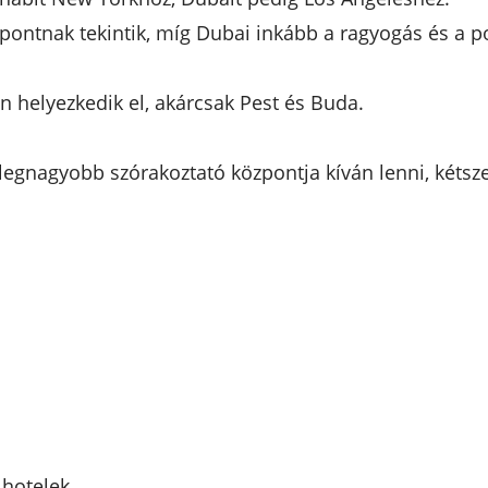
özpontnak tekintik, míg Dubai inkább a ragyogás és a p
án helyezkedik el, akárcsak Pest és Buda.
 legnagyobb szórakoztató központja kíván lenni, kétsz
 hotelek