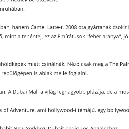
yenruhában.
-ban, hanem Camel Latte-t. 2008 óta gyártanak csokit i
 mint a tehéntej, ez az Emírátusok "fehér aranya", jó 
öldképek miatt csinálnák. Nézd csak meg a The Palm-ot
 repülőgépen is ablak mellé foglalni.
an. A Dubai Mall a világ legnagyobb plázája, de a mo
of Adventure, ami hollywood-i témájú, egy bollywood
 Dhabit New Yorkhoz, Dubait pedig Los Angeleshez.