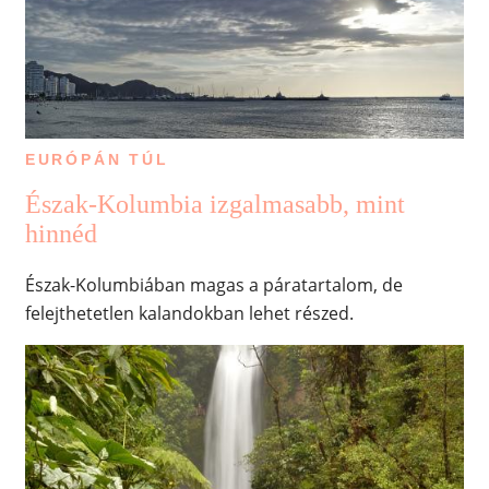
EURÓPÁN TÚL
Észak-Kolumbia izgalmasabb, mint
hinnéd
Észak-Kolumbiában magas a páratartalom, de
felejthetetlen kalandokban lehet részed.