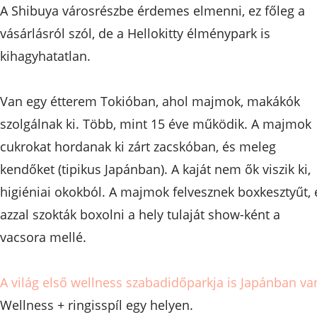
A Shibuya városrészbe érdemes elmenni, ez főleg a
vásárlásról szól, de a Hellokitty élménypark is
kihagyhatatlan.
Van egy étterem Tokióban, ahol majmok, makákók
szolgálnak ki. Több, mint 15 éve működik. A majmok
cukrokat hordanak ki zárt zacskóban, és meleg
kendőket (tipikus Japánban). A kaját nem ők viszik ki,
higiéniai okokból. A majmok felvesznek boxkesztyűt, 
azzal szokták boxolni a hely tulaját show-ként a
vacsora mellé.
A világ első wellness szabadidőparkja is Japánban va
Wellness + ringisspíl egy helyen.