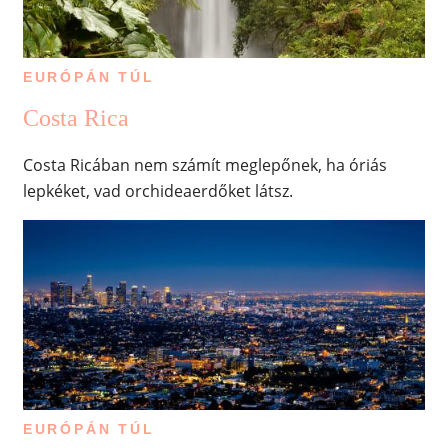
EURÓPÁN TÚL
Costa Rica
Costa Ricában nem számít meglepőnek, ha óriás
lepkéket, vad orchideaerdőket látsz.
EURÓPÁN TÚL