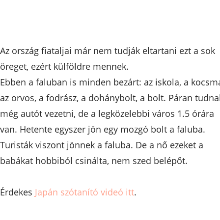
Az ország fiataljai már nem tudják eltartani ezt a sok
öreget, ezért külföldre mennek.
Ebben a faluban is minden bezárt: az iskola, a kocsm
az orvos, a fodrász, a dohánybolt, a bolt. Páran tudna
még autót vezetni, de a legközelebbi város 1.5 órára
van. Hetente egyszer jön egy mozgó bolt a faluba.
Turisták viszont jönnek a faluba. De a nő ezeket a
babákat hobbiból csinálta, nem szed belépőt.
Érdekes
Japán szótanító videó itt
.