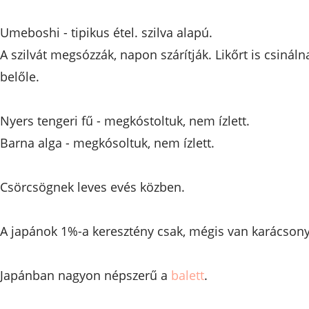
Umeboshi - tipikus étel. szilva alapú.
A szilvát megsózzák, napon szárítják. Likőrt is csináln
belőle.
Nyers tengeri fű - megkóstoltuk, nem ízlett.
Barna alga - megkósoltuk, nem ízlett.
Csörcsögnek leves evés közben.
A japánok 1%-a keresztény csak, mégis van karácsony
Japánban nagyon népszerű a
balett
.